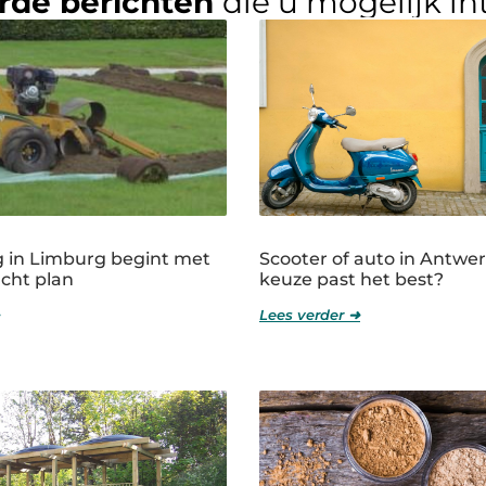
rde berichten
die u mogelijk in
 in Limburg begint met
Scooter of auto in Antwe
cht plan
keuze past het best?
Lees verder ➜