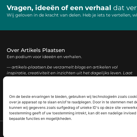
Vragen, ideeën of een verhaal
dat ve
Wij geloven in de kracht van delen. Heb je iets te vertellen,
Over Artikels Plaatsen
Een podium voor ideeën en verhalen.
— artikels-plaatsen.be verzamelt blogs en artikelen vol
inspiratie, creativiteit en inzichten uit het dagelijks leven. Laat
je verrassen door uiteenlopende content.
Om de beste ervaringen te bieden, gebruiken wij technologieën zoals cook
over je apparaat op te slaan en/of te raadplegen. Door in te stemmen met 
kunnen wij gegevens zoals surfgedrag of unieke ID's op deze site verwerke
toestemming geeft of uw toestemming intrekt, kan dit een nadelige invloe
bepaalde functies en mogelijkheden.