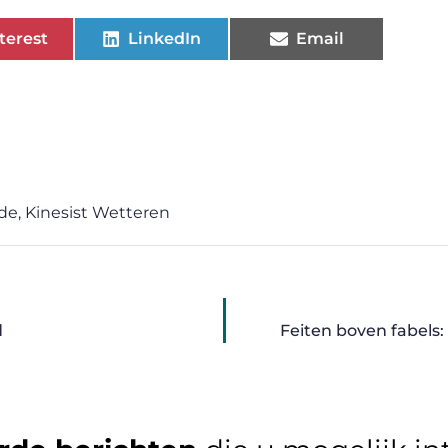
terest
LinkedIn
Email
ede
,
Kinesist Wetteren
d
Feiten boven fabels: