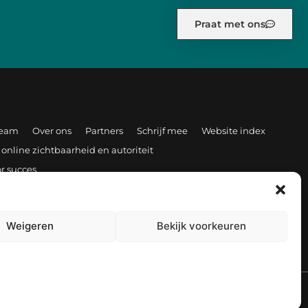
Praat met ons
team
Over ons
Partners
Schrijf mee
Website index
 online zichtbaarheid en autoriteit
r succes
Weigeren
Bekijk voorkeuren
TOP