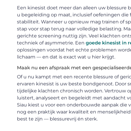
Een kinesist doet meer dan alleen uw blessure be
u begeleiding op maat, inclusief oefeningen die
stabiliteit. Wanneer u opnieuw mag trainen of sp
stap voor stap terug naar volledige belasting. M
gerichte screening nuttig zijn. Veel klachten on
techniek of asymmetrie. Een
goede kinesist in 
oplossingen voordat het echte problemen worden.
lichaam — en dat is exact wat u hier krijgt.
Maak nu een afspraak met een gespecialiseerde
Of u nu kampt met een recente blessure of geric
ervaren kinesist is uw beste bondgenoot. Door sn
tijdelijke klachten chronisch worden. Vertrouw o
luistert, analyseert en begeleidt met aandacht vo
Siau kiest u voor een onderbouwde aanpak die ve
nog een praktijk waar kwaliteit en menselijkhei
best te zijn — blessurevrij én sterk.