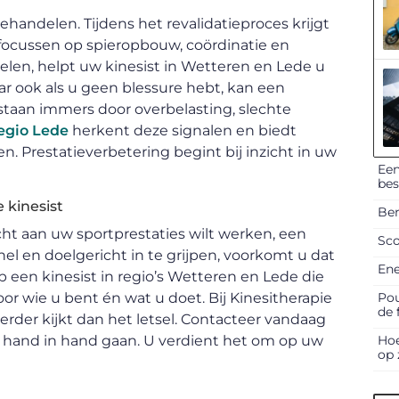
handelen. Tijdens het revalidatieproces krijgt
 focussen op spieropbouw, coördinatie en
elen, helpt uw kinesist in Wetteren en Lede u
aar ook als u geen blessure hebt, kan een
tstaan immers door overbelasting, slechte
regio Lede
herkent deze signalen en biedt
 Prestatieverbetering begint bij inzicht in uw
Een
be
 kinesist
Ber
ht aan uw sportprestaties wilt werken, een
Sco
el en doelgericht in te grijpen, voorkomt u dat
Ene
p een kinesist in regio’s Wetteren en Lede die
Pou
or wie u bent én wat u doet. Bij Kinesitherapie
de 
rder kijkt dan het letsel. Contacteer vandaag
Hoe
d hand in hand gaan. U verdient het om op uw
op 