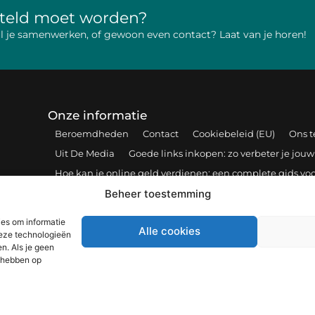
rteld moet worden?
 wil je samenwerken, of gewoon even contact? Laat van je horen!
Onze informatie
Beroemdheden
Contact
Cookiebeleid (EU)
Ons 
Uit De Media
Goede links inkopen: zo verbeter je jouw
Hoe kan je online geld verdienen: een complete gids voo
Beheer toestemming
Bericht categorie
ies om informatie
Alle cookies
deze technologieën
n. Als je geen
d hebben op
@2025 www.artikels-plaatsen.be. All Right Reserved.​