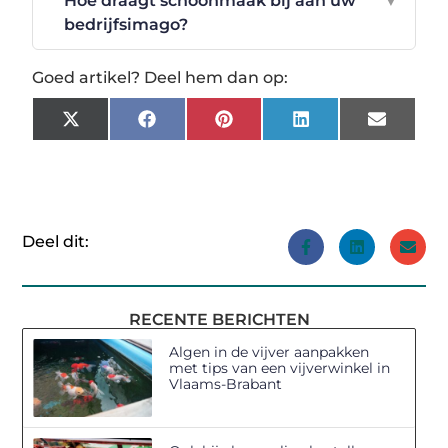
Hoe draagt schoonmaak bij aan uw
▼
bedrijfsimago?
Goed artikel? Deel hem dan op:
X
Facebook
Pinterest
LinkedIn
Email
(Twitter)
Deel dit:
RECENTE BERICHTEN
Algen in de vijver aanpakken
met tips van een vijverwinkel in
Vlaams-Brabant