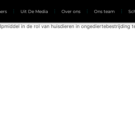
ners
Uit De Media
Over ons
Ons team
Sc