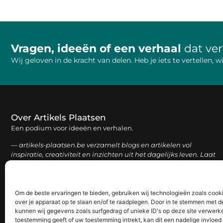
Vragen, ideeën of een verhaal
dat ve
Wij geloven in de kracht van delen. Heb je iets te vertellen,
Over Artikels Plaatsen
Een podium voor ideeën en verhalen.
— artikels-plaatsen.be verzamelt blogs en artikelen vol
inspiratie, creativiteit en inzichten uit het dagelijks leven. Laat
je verrassen door uiteenlopende content.
Om de beste ervaringen te bieden, gebruiken wij technologieën zoals cook
over je apparaat op te slaan en/of te raadplegen. Door in te stemmen met 
kunnen wij gegevens zoals surfgedrag of unieke ID's op deze site verwerke
toestemming geeft of uw toestemming intrekt, kan dit een nadelige invloe