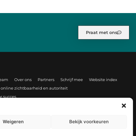
Praat met ons
team
Over ons
Partners
Schrijf mee
Website index
 online zichtbaarheid en autoriteit
r succes
Weigeren
Bekijk voorkeuren