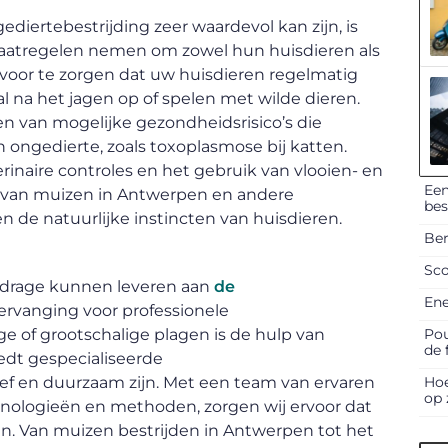
diertebestrijding zeer waardevol kan zijn, is
maatregelen nemen om zowel hun huisdieren als
rvoor te zorgen dat uw huisdieren regelmatig
l na het jagen op of spelen met wilde dieren.
n van mogelijke gezondheidsrisico’s die
ongedierte, zoals toxoplasmose bij katten.
rinaire controles en het gebruik van vlooien- en
Een
den van muizen in Antwerpen en andere
be
n de natuurlijke instincten van huisdieren.
Ber
Sco
jdrage kunnen leveren aan
de
Ene
 vervanging voor professionele
Pou
e of grootschalige plagen is de hulp van
de 
edt gespecialiseerde
Hoe
tief en duurzaam zijn. Met een team van ervaren
op 
nologieën en methoden, zorgen wij ervoor dat
ten. Van muizen bestrijden in Antwerpen tot het