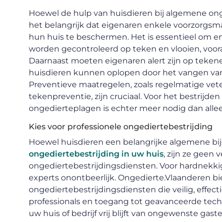
Hoewel de hulp van huisdieren bij algemene onge
het belangrijk dat eigenaren enkele voorzorgs
hun huis te beschermen. Het is essentieel om e
worden gecontroleerd op teken en vlooien, voora
Daarnaast moeten eigenaren alert zijn op tekene
huisdieren kunnen oplopen door het vangen van 
Preventieve maatregelen, zoals regelmatige vete
tekenpreventie, zijn cruciaal. Voor het bestrij
ongedierteplagen is echter meer nodig dan allee
Kies voor professionele ongediertebestrijding
Hoewel huisdieren een belangrijke algemene bi
ongediertebestrijding in uw huis
, zijn ze geen
ongediertebestrijdingsdiensten. Voor hardnekkig
experts onontbeerlijk. Ongedierte.Vlaanderen bi
ongediertebestrijdingsdiensten die veilig, effec
professionals en toegang tot geavanceerde tech
uw huis of bedrijf vrij blijft van ongewenste gas