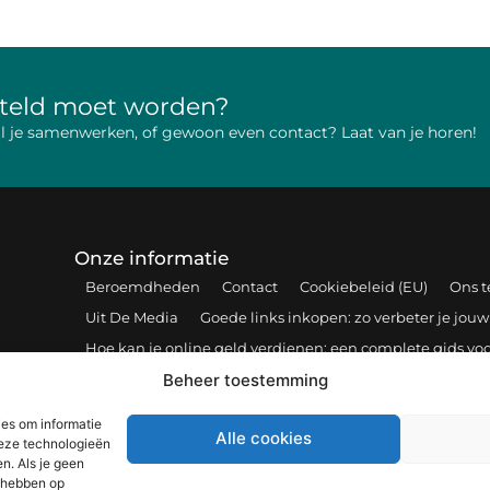
rteld moet worden?
 wil je samenwerken, of gewoon even contact? Laat van je horen!
Onze informatie
Beroemdheden
Contact
Cookiebeleid (EU)
Ons 
Uit De Media
Goede links inkopen: zo verbeter je jouw
Hoe kan je online geld verdienen: een complete gids voo
Beheer toestemming
Bericht categorie
ies om informatie
Alle cookies
deze technologieën
n. Als je geen
d hebben op