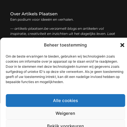
Over Artikels Plaatsen
Een podium voor ideeën en verhalen.
— artikels-plaatsen.be verzamelt blogs en artikelen vol
inspiratie, creativiteit en inzichten uit het dagelijks leven. Laat
je verrassen door uiteenlopende content.
Beheer toestemming
Onze
Bericht categorie
Om de beste ervaringen te bieden, gebruiken wij technologieën zoals
informatie
cookies om informatie over je apparaat op te slaan en/of te raadplegen.
Door in te stemmen met deze technologieën kunnen wij gegevens zoals
Goede links inkopen: zo verbeter je jouw online zichtbaarheid en autoriteit
Hoe kan je online geld verdienen: een complete gids voor succes
surfgedrag of unieke ID's op deze site verwerken. Als je geen toestemming
geeft of uw toestemming intrekt, kan dit een nadelige invloed hebben op
bepaalde functies en mogelijkheden.
@2025 www.artikels-plaatsen.be. All Right Reserved.​
Alle cookies
Weigeren
Bekijk voorkeuren