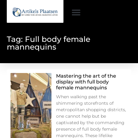
Tag: Full body female
mannequins
Mastering the art of the
display with full body
female mannequins
When walking past the
shimmering storefronts of
metropolitan shopping districts,
one cannot help but be
captivated by the commanding
presence of full body female
mannequins. These lifelike