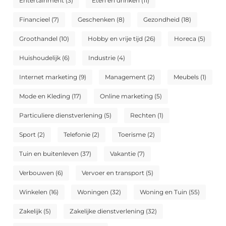
Entertainment
(3)
Eten en drinken
(11)
Financieel
(7)
Geschenken
(8)
Gezondheid
(18)
Groothandel
(10)
Hobby en vrije tijd
(26)
Horeca
(5)
Huishoudelijk
(6)
Industrie
(4)
Internet marketing
(9)
Management
(2)
Meubels
(1)
Mode en Kleding
(17)
Online marketing
(5)
Particuliere dienstverlening
(5)
Rechten
(1)
Sport
(2)
Telefonie
(2)
Toerisme
(2)
Tuin en buitenleven
(37)
Vakantie
(7)
Verbouwen
(6)
Vervoer en transport
(5)
Winkelen
(16)
Woningen
(32)
Woning en Tuin
(55)
Zakelijk
(5)
Zakelijke dienstverlening
(32)