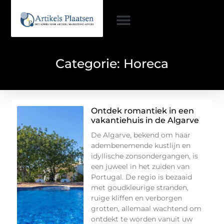
Categorie: Horeca
Ontdek romantiek in een
vakantiehuis in de Algarve
De Algarve, bekend om haar
adembenemende kustlijn en
idyllische zonsondergangen, is
een juweel in het zuiden van
Portugal. De regio is bezaaid
met goudkleurige stranden,
ruige kliffen en verborgen
grotten, allemaal wachtend om
ontdekt te worden vanuit uw