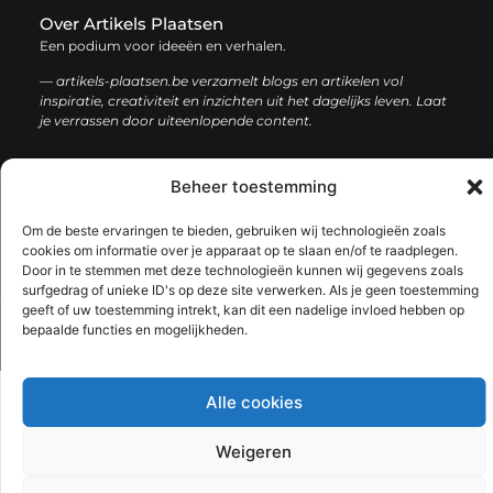
Over Artikels Plaatsen
Een podium voor ideeën en verhalen.
— artikels-plaatsen.be verzamelt blogs en artikelen vol
inspiratie, creativiteit en inzichten uit het dagelijks leven. Laat
je verrassen door uiteenlopende content.
Onze
Bericht categorie
Beheer toestemming
informatie
Om de beste ervaringen te bieden, gebruiken wij technologieën zoals
Goede links inkopen: zo verbeter je jouw online zichtbaarheid en autoriteit
Hoe kan je online geld verdienen: een complete gids voor succes
cookies om informatie over je apparaat op te slaan en/of te raadplegen.
Door in te stemmen met deze technologieën kunnen wij gegevens zoals
surfgedrag of unieke ID's op deze site verwerken. Als je geen toestemming
geeft of uw toestemming intrekt, kan dit een nadelige invloed hebben op
bepaalde functies en mogelijkheden.
@2025 www.artikels-plaatsen.be. All Right Reserved.​
Alle cookies
Weigeren