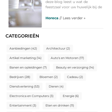
deze blog leest u wat de
feestzaal voor uw huwelijk bij de
Horeca
// Lees verder »
CATEGORIEËN
Aanbiedingen
(42)
Architectuur
(2)
Artikel marketing
(14)
Auto's en Motoren
(17)
Banen en opleidingen
(7)
Beauty en verzorging
(14)
Bedrijven
(28)
Bloemen
(2)
Cadeau
(2)
Dienstverlening
(53)
Dieren
(4)
Electronica en Computers
(3)
Energie
(6)
Entertainment
(3)
Eten en drinken
(11)