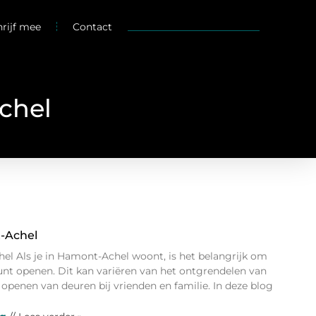
hrijf mee
Contact
chel
-Achel
l Als je in Hamont-Achel woont, is het belangrijk om
unt openen. Dit kan variëren van het ontgrendelen van
 openen van deuren bij vrienden en familie. In deze blog