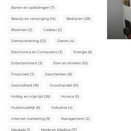
Banen en opleidingen
(7)
Beauty en verzorging
(14)
Bedrijven
(28)
Bloemen
(2)
Cadeau
(2)
Dienstverlening
(53)
Dieren
(4)
Electronica en Computers
(3)
Energie
(6)
Entertainment
(3)
Eten en drinken
(10)
Financieel
(7)
Geschenken
(8)
Gezondheid
(18)
Groothandel
(10)
Hobby en vrije tijd
(26)
Horeca
(5)
Huishoudelijk
(6)
Industrie
(4)
Internet marketing
(9)
Management
(2)
Meubels
(1)
Mode en Kleding
(17)