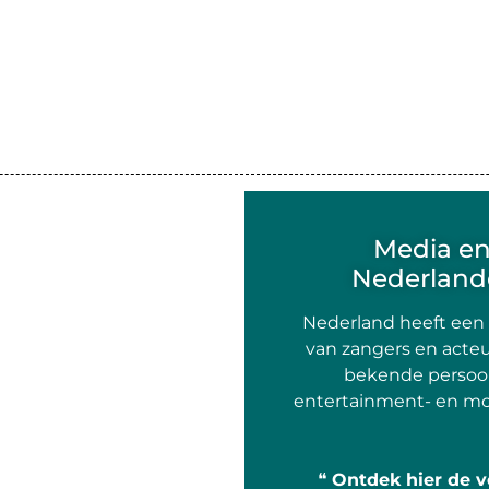
Media e
Nederlande
Nederland heeft een
van zangers en acteu
bekende persoon
entertainment- en mo
❝
Ontdek hier de v