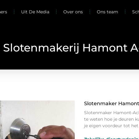
ners
Uit De Media
Over ons
Ons team
Sc
: Slotenmakerij Hamont A
Slotenmaker Hamont
Slotenmaker Hamont-Ache
te weten hoe je deuren k
je eigen voordeur tot het