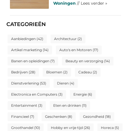
Woningen
// Lees verder »
CATEGORIEËN
Aanbiedingen
(42)
Architectuur
(2)
Artikel marketing
(14)
Auto's en Motoren
(17)
Banen en opleidingen
(7)
Beauty en verzorging
(14)
Bedrijven
(28)
Bloemen
(2)
Cadeau
(2)
Dienstverlening
(53)
Dieren
(4)
Electronica en Computers
(3)
Energie
(6)
Entertainment
(3)
Eten en drinken
(11)
Financieel
(7)
Geschenken
(8)
Gezondheid
(18)
Groothandel
(10)
Hobby en vrije tijd
(26)
Horeca
(5)