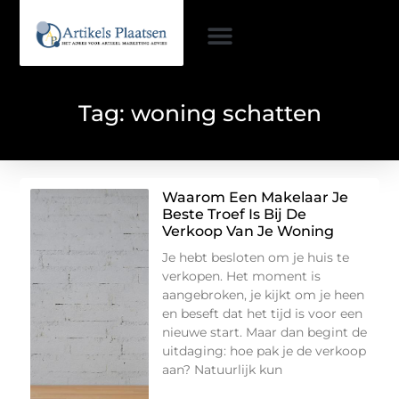
Tag: woning schatten
Waarom Een Makelaar Je
Beste Troef Is Bij De
Verkoop Van Je Woning
Je hebt besloten om je huis te
verkopen. Het moment is
aangebroken, je kijkt om je heen
en beseft dat het tijd is voor een
nieuwe start. Maar dan begint de
uitdaging: hoe pak je de verkoop
aan? Natuurlijk kun