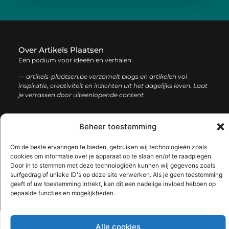
Over Artikels Plaatsen
Een podium voor ideeën en verhalen.
— artikels-plaatsen.be verzamelt blogs en artikelen vol
inspiratie, creativiteit en inzichten uit het dagelijks leven. Laat
je verrassen door uiteenlopende content.
Onze
Bericht categorie
Beheer toestemming
informatie
Om de beste ervaringen te bieden, gebruiken wij technologieën zoals
Goede links inkopen: zo verbeter je jouw online zichtbaarheid en autoriteit
Hoe kan je online geld verdienen: een complete gids voor succes
cookies om informatie over je apparaat op te slaan en/of te raadplegen.
Door in te stemmen met deze technologieën kunnen wij gegevens zoals
surfgedrag of unieke ID's op deze site verwerken. Als je geen toestemming
geeft of uw toestemming intrekt, kan dit een nadelige invloed hebben op
bepaalde functies en mogelijkheden.
@2025 www.artikels-plaatsen.be. All Right Reserved.​
Alle cookies